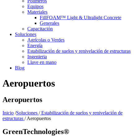
Polímeros
Equipos
Materiales
FillFOAM™ Light & Ultralight Concrete
Generales
Capacitación
Soluciones
Agrícolas o Verdes
Energía
Estabilización de suelos y renivelación de estructuras
Ingenieria
Llave en mano
Blog
Aeropuertos
Aeropuertos
Inicio
/
Soluciones
/
Estabilización de suelos y renivelación de
estructuras
/ Aeropuertos
GreenTechnologies®