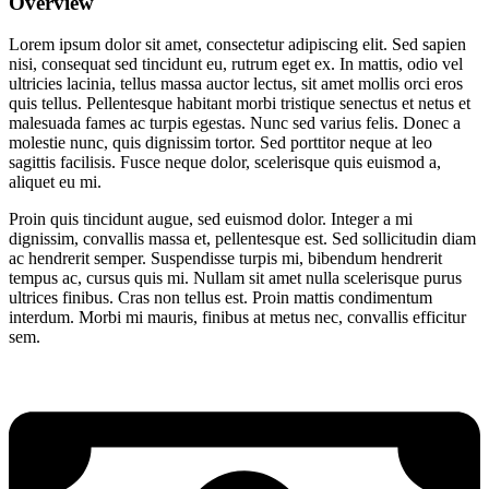
Overview
Lorem ipsum dolor sit amet, consectetur adipiscing elit. Sed sapien
nisi, consequat sed tincidunt eu, rutrum eget ex. In mattis, odio vel
ultricies lacinia, tellus massa auctor lectus, sit amet mollis orci eros
quis tellus. Pellentesque habitant morbi tristique senectus et netus et
malesuada fames ac turpis egestas. Nunc sed varius felis. Donec a
molestie nunc, quis dignissim tortor. Sed porttitor neque at leo
sagittis facilisis. Fusce neque dolor, scelerisque quis euismod a,
aliquet eu mi.
Proin quis tincidunt augue, sed euismod dolor. Integer a mi
dignissim, convallis massa et, pellentesque est. Sed sollicitudin diam
ac hendrerit semper. Suspendisse turpis mi, bibendum hendrerit
tempus ac, cursus quis mi. Nullam sit amet nulla scelerisque purus
ultrices finibus. Cras non tellus est. Proin mattis condimentum
interdum. Morbi mi mauris, finibus at metus nec, convallis efficitur
sem.