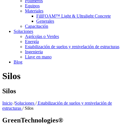
Polímeros
Equipos
Materiales
FillFOAM™ Light & Ultralight Concrete
Generales
Capacitación
Soluciones
Agrícolas o Verdes
Energía
Estabilización de suelos y renivelación de estructuras
Ingenieria
Llave en mano
Blog
Silos
Silos
Inicio
/
Soluciones
/
Estabilización de suelos y renivelación de
estructuras
/ Silos
GreenTechnologies®